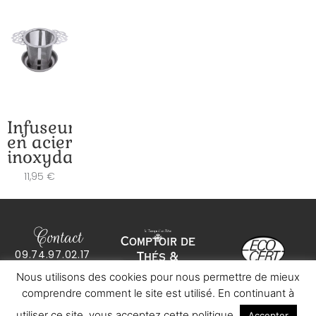
Infuseur
en acier
inoxydable
11,95
€
Contact
Comptoir de
09.74.97.02.17
Thés &
co
*****
@
************
ve.com
Infusions bio
Nous utilisons des cookies pour nous permettre de mieux
13 rue du Marché
Mentions légales
– 92160 Antony
comprendre comment le site est utilisé. En continuant à
Conditions
Générales de
utiliser ce site, vous acceptez cette politique.
Accepter