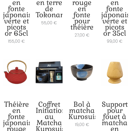
en
en terre
rouge
en
fonte
de
en
fonte
japonaise
Tokoname
fonte
japonais
verte et
pour
verte et
55,00
€
picots
théière
picots
or 65cl
or 35cl
27,00
€
155,00
€
99,00
€
Théière
Coffret
Bol à
Support
en
Initiation
matcha
pour
fonte
au
Kurosuishu
fouet à
japonaise
Matcha
matcha
19,00
€
rouge
Kurosuishu
en