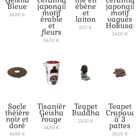
Bleue
japonaise
ébène
japonais
motif
et
motif
34,50
€
érable
laiton
vagues
et
Hokusai
11,00
€
fleurs
34,00
€
34,00
€
Socle
Tisanière
Teapet
Teapet
théière
Geisha
Buddha
Crapaud
noir et
rouge
à 3
23,00
€
doré
pattes
34,50
€
34,90
€
25,00
€