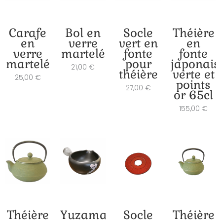
Carafe
Bol en
Socle
Théière
en
verre
vert en
en
verre
martelé
fonte
fonte
martelé
pour
japonais
21,00
€
théière
verte et
25,00
€
points
27,00
€
or 65cl
155,00
€
Théière
Yuzamashi
Socle
Théière