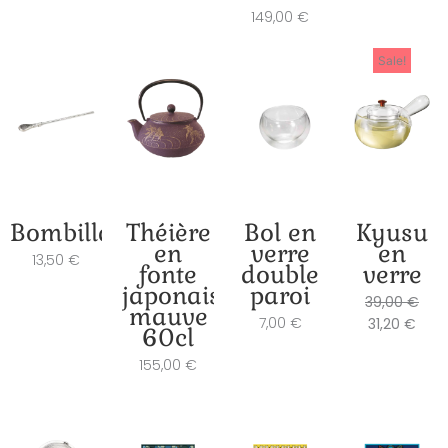
149,00
€
Le
Le
Sale!
prix
prix
actu
initi
est :
était
31,20
39,0
Bombilla
Théière
Bol en
Kyusu
en
verre
en
13,50
€
fonte
double
verre
japonaise
paroi
39,00
€
mauve
7,00
€
31,20
€
60cl
155,00
€