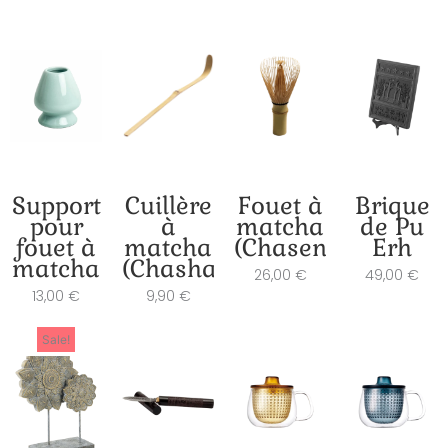
Support
Cuillère
Fouet à
Brique
pour
à
matcha
de Pu
fouet à
matcha
(Chasen)
Erh
matcha
(Chashaku)
26,00
€
49,00
€
13,00
€
9,90
€
Le
Le
Sale!
prix
prix
actuel
initial
est :
était :
43,20 €.
54,00 €.