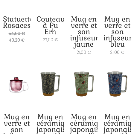
Statuette
Couteau
Mug en
Mug en
Rosaces
à Pu
verre et
verre et
Erh
son
son
54,00
€
infuseur
infuseur
27,00
€
43,20
€
jaune
bleu
21,00
€
21,00
€
Mug en
Mug en
Mug en
Mug en
verre et
céramique
céramique
céramiq
son
japonaise
japonaise
japonais