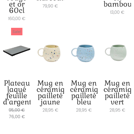
et or
bambou
79,90
€
60cl
13,00
€
160,00
€
Le
Le
Sale!
prix
prix
initial
actuel
était :
est :
95,00 €.
76,00 €.
Plateau
Mug en
Mug en
Mug en
laqué
céramique
céramique
céramiq
feuille
pailleté
pailleté
pailleté
d’argent
jaune
bleu
vert
95,00
€
28,95
€
28,95
€
28,95
€
76,00
€