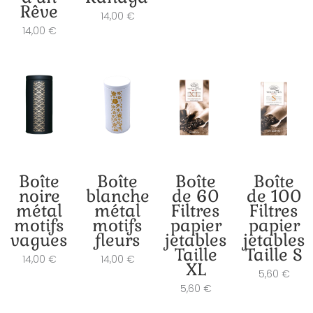
Rêve
14,00
€
14,00
€
Boîte
Boîte
Boîte
Boîte
noire
blanche
de 60
de 100
métal
métal
Filtres
Filtres
motifs
motifs
papier
papier
vagues
fleurs
jetables
jetables
Taille
Taille S
14,00
€
14,00
€
XL
5,60
€
5,60
€