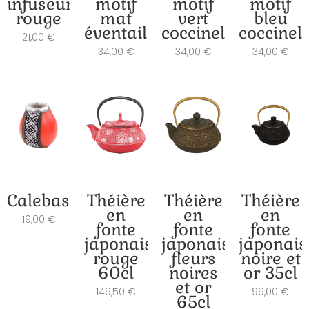
infuseur
motif
motif
motif
rouge
mat
vert
bleu
éventails
coccinelles
coccinell
21,00
€
34,00
€
34,00
€
34,00
€
Calebasse
Théière
Théière
Théière
en
en
en
19,00
€
fonte
fonte
fonte
japonaise
japonaise
japonais
rouge
fleurs
noire et
60cl
noires
or 35cl
et or
149,50
€
99,00
€
65cl