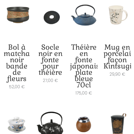
Bol à
Socle
Théière
Mug en
matcha
noir en
en
porcelai
noir
fonte
fonte
façon
bande
pour
japonaise
Kintsugi
de
théière
plate
29,90
€
fleurs
bleue
27,00
€
70cl
52,00
€
175,00
€