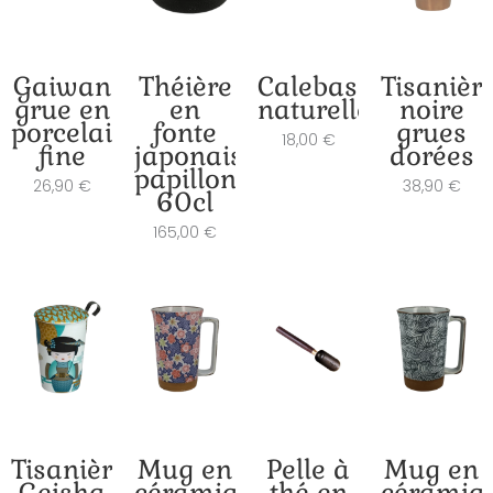
Gaiwan
Théière
Calebasse
Tisanièr
grue en
en
naturelle
noire
porcelaine
fonte
grues
18,00
€
fine
japonaise
dorées
papillons
26,90
€
38,90
€
60cl
165,00
€
Tisanière
Mug en
Pelle à
Mug en
Geisha
céramique
thé en
céramiq