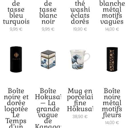
de
de
thé
blanche
tasse
tasse
washi
métal
bleu
blanc
éclats
motifs
turquoise
noir
dorés
vagues
9,95
€
9,95
€
19,90
€
14,00
€
Boîte
Boîte
Mug en
Boîte
noire et
Hokusaï
porcelaine
noire
dorée
– La
fine
métal
logotée
grande
Hokusaï
motifs
Le
vague
fleurs
38,90
€
Temps
de
14,00
€
d’un
Kanagawa