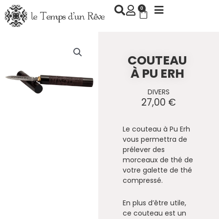
Aller
0
Panier
au
contenu
COUTEAU
À PU ERH
DIVERS
27,00
€
Le couteau à Pu Erh
vous permettra de
prélever des
morceaux de thé de
votre galette de thé
compressé.
En plus d’être utile,
ce couteau est un