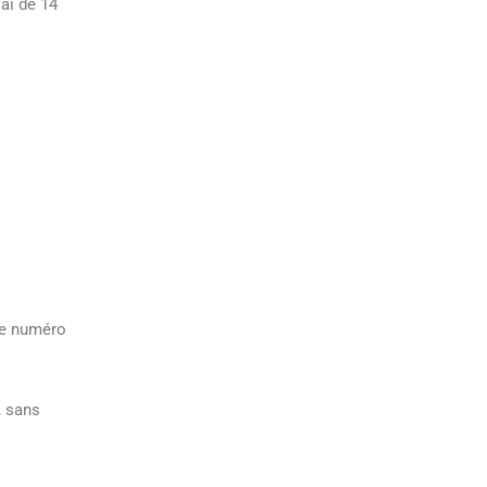
ai de 14
 le numéro
, sans