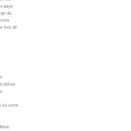
es pays
rge du
rions
s lors de
t
 utilise
du
t où votre
 Rêve.