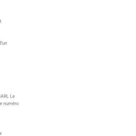
t
d’un
 SARL Le
 le numéro
a