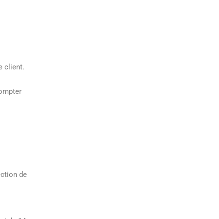
e client.
compter
ection de