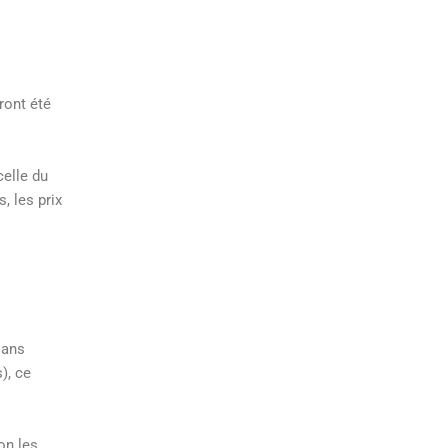
ront été
celle du
, les prix
sans
), ce
on les