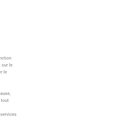
nction
 sur le
r le
cause,
 tout
 services