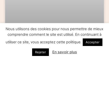
Nous utilisons des cookies pour nous permettre de mieux
comprendre comment le site est utilisé. En continuant à
PROGRAMME DES ATELIERS
utiliser ce site, vous acceptez cette politique.
Accepter
En savoir plus
LIRE LA SUITE »
Rejeter
NEWS