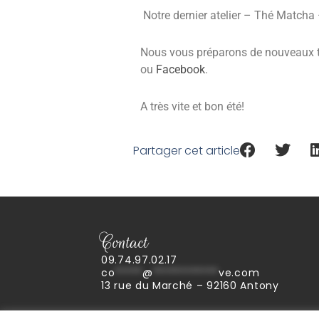
Notre dernier atelier – Thé Matcha –
Nous vous préparons de nouveaux thè
ou
Facebook
.
A très vite et bon été!
Partager cet article
Contact
09.74.97.02.17
co
*****
@
************
ve.com
13 rue du Marché – 92160 Antony