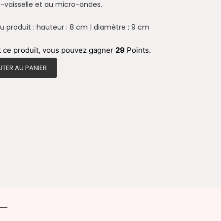
-vaisselle et au micro-ondes.
 produit : hauteur : 8 cm | diamètre : 9 cm
 en céramique pailleté bleu
t ce produit, vous pouvez gagner
29
Points.
TER AU PANIER