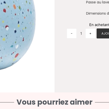
Passe au lave
Dimensions du
quantité de Mug
En achetan
-
+
AJOU
Vous pourriez aimer