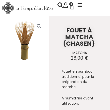
Aller
0
Panier
au
contenu
FOUET À
MATCHA
(CHASEN)
MATCHA
26,00
€
Fouet en bambou
traditionnel pour la
préparation du
matcha.
A humidifier avant
utilisation.