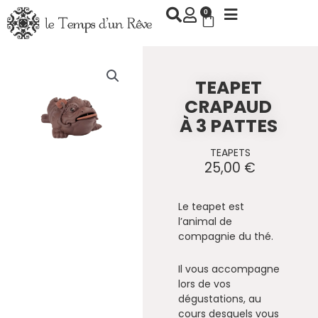
Aller
0
Panier
au
contenu
TEAPET
CRAPAUD
À 3 PATTES
TEAPETS
25,00
€
Le teapet est
l’animal de
compagnie du thé.
Il vous accompagne
lors de vos
dégustations, au
cours desquels vous