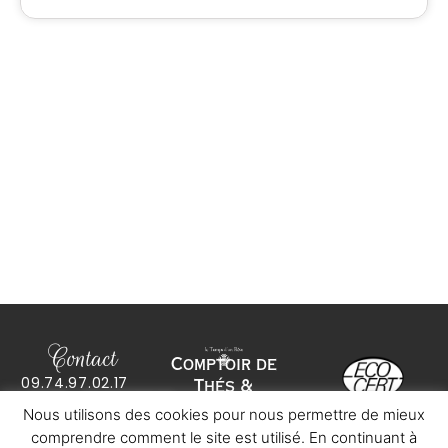
Contact
Comptoir de
09.74.97.02.17
Thés &
co
*****
@
************
ve.com
Infusions bio
Nous utilisons des cookies pour nous permettre de mieux
13 rue du Marché
Mentions légales
– 92160 Antony
comprendre comment le site est utilisé. En continuant à
Conditions