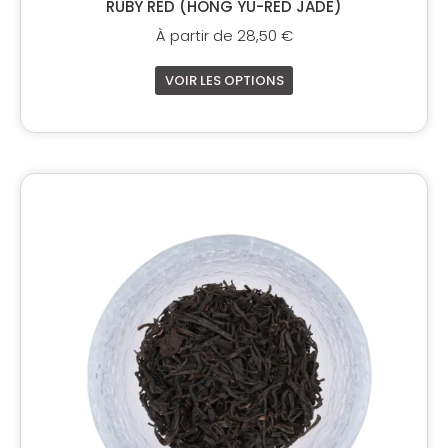
RUBY RED (HONG YU-RED JADE)
À partir de
28,50
€
VOIR LES OPTIONS
Ce
produit
a
plusieurs
variations.
Les
options
peuvent
être
choisies
sur
la
page