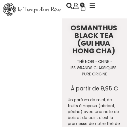
Aller
0
Panier
au
contenu
OSMANTHUS
BLACK TEA
(GUI HUA
HONG CHA)
THÉ NOIR
CHINE
-
-
LES GRANDS CLASSIQUES
-
PURE ORIGINE
À partir de
9,95
€
Un parfum de miel, de
fruits à noyaux (abricot,
pêche) avec une note de
bois et de cuir : c’est la
promesse de notre thé de