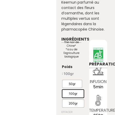
Keemun parfumé au
contact des fleurs
d’osmanthe, dont les
multiples vertus sont
légendaires dans la
pharmacopée Chinoise.
INGRÉDIENTS
Thé noir de
Chine*
*issu de
l'agriculture
biologique
PRÉPARATI
quantité de Osmanthus Black
Poids
: 100gr
INFUSION
50gr
5min
100gr
200gr
TEMPERATUR
EFFACER