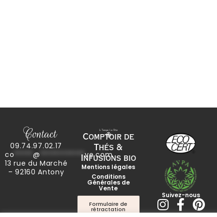
Contact
Comptoir de
09.74.97.02.17
Thés &
co
*****
@
************
ve.com
Infusions bio
13 rue du Marché
Mentions légales
– 92160 Antony
Conditions
Générales de
Vente
Suivez-nous
I
F
P
Formulaire de
rétractation
n
a
i