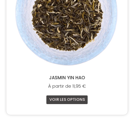
peuvent
être
choisies
sur
la
page
du
produit
JASMIN YIN HAO
À partir de
11,95
€
VOIR LES OPTIONS