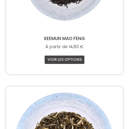
du
produit
KEEMUN MAO FENG
À partir de
14,80
€
VOIR LES OPTIONS
Ce
produit
a
plusieurs
variations.
Les
options