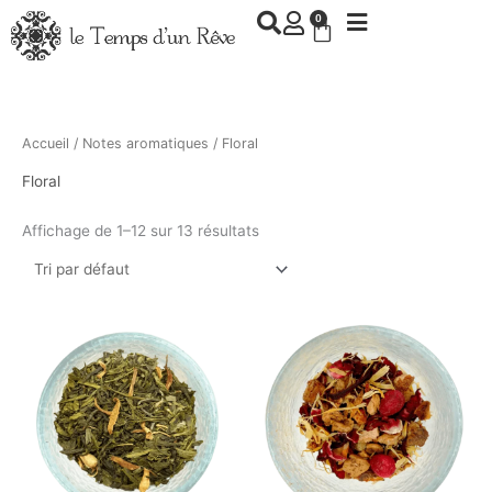
Aller
0
Panier
au
contenu
Accueil
/
Notes aromatiques
/ Floral
Floral
Affichage de 1–12 sur 13 résultats
Ce
Ce
produit
produit
a
a
plusieurs
plusieurs
variations.
variations.
Les
Les
options
options