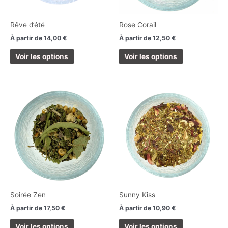
être
être
choisies
choisies
Rêve d’été
Rose Corail
sur
sur
À partir de
14,00
€
À partir de
12,50
€
la
la
page
page
Voir les options
Voir les options
du
du
produit
produit
Ce
Ce
produit
produit
a
a
plusieurs
plusieurs
variations.
variations.
Les
Les
options
options
peuvent
peuvent
être
être
choisies
choisies
Soirée Zen
Sunny Kiss
sur
sur
À partir de
17,50
€
À partir de
10,90
€
la
la
page
page
Voir les options
Voir les options