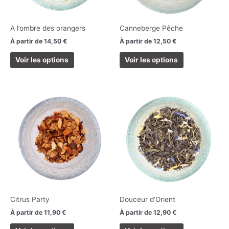
peuvent
peuvent
être
être
choisies
choisies
A l’ombre des orangers
Canneberge Pêche
sur
sur
À partir de
14,50
€
À partir de
12,50
€
la
la
page
page
Voir les options
Voir les options
du
du
produit
produit
Ce
Ce
produit
produit
a
a
plusieurs
plusieurs
variations.
variations.
Les
Les
options
options
peuvent
peuvent
être
être
choisies
choisies
Citrus Party
Douceur d’Orient
sur
sur
À partir de
11,90
€
À partir de
12,90
€
la
la
page
page