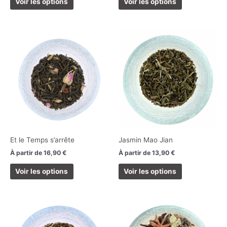
Voir les options
Voir les options
du
du
produit
produit
Ce
Ce
produit
produit
a
a
plusieurs
plusieurs
variations.
variations.
Les
Les
options
options
peuvent
peuvent
être
être
choisies
choisies
Et le Temps s’arrête
Jasmin Mao Jian
sur
sur
À partir de
16,90
€
À partir de
13,90
€
la
la
page
page
Voir les options
Voir les options
du
du
produit
produit
Ce
Ce
produit
produit