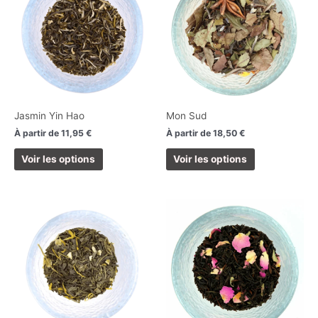
a
a
plusieurs
plusieurs
variations.
variations.
Les
Les
options
options
peuvent
peuvent
être
être
choisies
choisies
Jasmin Yin Hao
Mon Sud
sur
sur
À partir de
11,95
€
À partir de
18,50
€
la
la
page
page
Voir les options
Voir les options
du
du
produit
produit
Ce
Ce
produit
produit
a
a
plusieurs
plusieurs
variations.
variations.
Les
Les
options
options
peuvent
peuvent