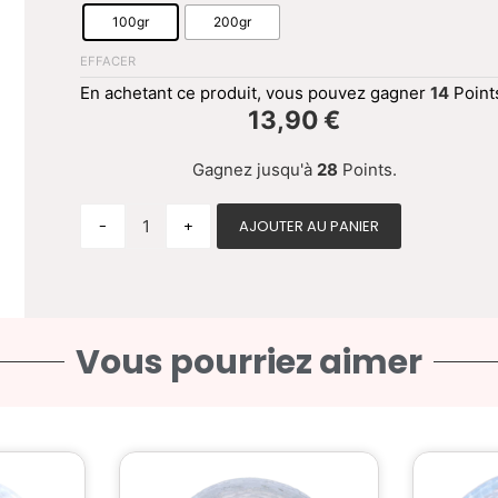
100gr
200gr
EFFACER
En achetant ce produit, vous pouvez gagner
14
Point
13,90
€
Gagnez jusqu'à
28
Points.
-
+
AJOUTER AU PANIER
Vous pourriez aimer
Ce
it
produit