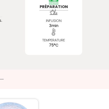
PRÉPARATION
s.
INFUSION
3min
TEMPERATURE
75°C
Ce
produit