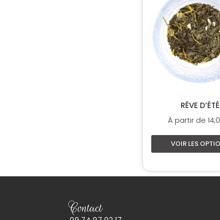
a
plusi
variat
Les
optio
peuve
être
chois
sur
RÊVE D’ÉTÉ
la
À partir de
14,
page
du
VOIR LES OPTI
produ
Contact
09.74.97.02.17