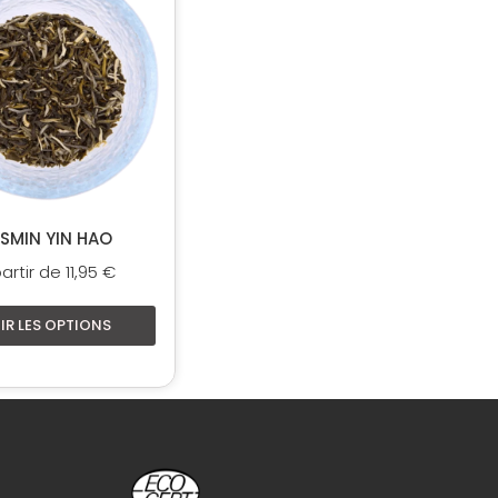
a
plusieurs
variations.
Les
options
peuvent
être
choisies
sur
SMIN YIN HAO
la
artir de
11,95
€
page
du
IR LES OPTIONS
produit