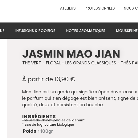
ATELIERS
PROFESSIONNELS
NOUS 
US
INFUSIONS & ROOIBOS
NOTES AROMATIQUES
MOUSSELINE
JASMIN MAO JIAN
THÉ VERT
-
FLORAL
-
LES GRANDS CLASSIQUES
-
THÉS P
À partir de
13,90
€
Mao Jian est un grade qui signifie « épée duveteuse ».
le parfum qui s’en dégage est bien présent, signe de q
qualité, doux et persistant en bouche.
INGRÉDIENTS
Thé vert de Chine*, pétales de jasmin*
*issu de l'agriculture biologique
quantité de Jasmin Mao Jian
Poids
: 100gr