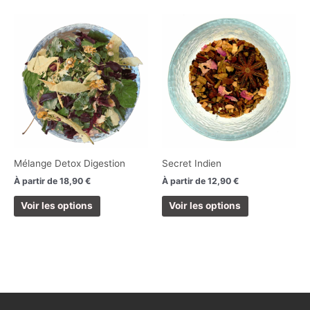
produit
produit
Ce
Ce
produit
produit
a
a
plusieurs
plusieurs
variations.
variations.
Les
Les
options
options
peuvent
peuvent
être
être
choisies
choisies
Mélange Detox Digestion
Secret Indien
sur
sur
À partir de
18,90
€
À partir de
12,90
€
la
la
page
page
Voir les options
Voir les options
du
du
produit
produit