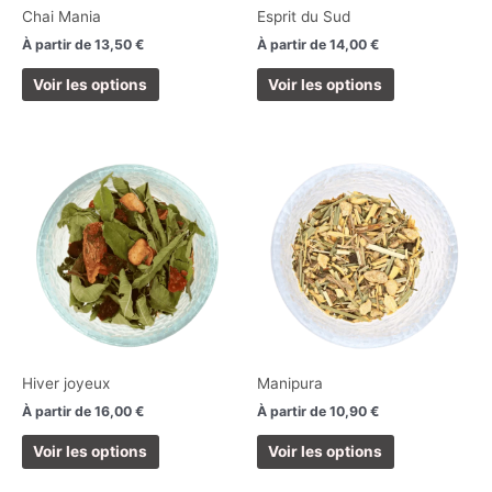
choisies
choisies
Chai Mania
Esprit du Sud
sur
sur
À partir de
13,50
€
À partir de
14,00
€
la
la
page
page
Voir les options
Voir les options
du
du
produit
produit
Ce
Ce
produit
produit
a
a
plusieurs
plusieurs
variations.
variations.
Les
Les
options
options
peuvent
peuvent
être
être
choisies
choisies
Hiver joyeux
Manipura
sur
sur
À partir de
16,00
€
À partir de
10,90
€
la
la
page
page
Voir les options
Voir les options
du
du