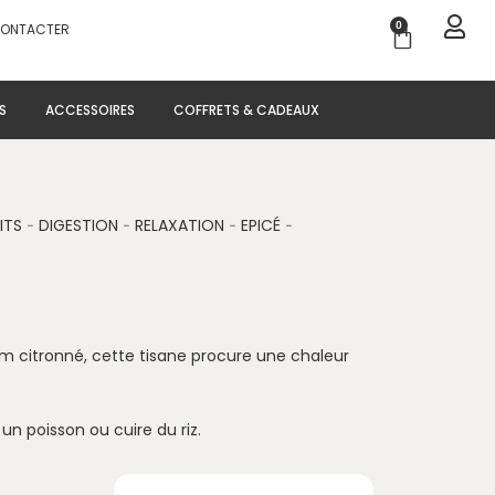
0
CONTACTER
Panier
S
ACCESSOIRES
COFFRETS & CADEAUX
AITS
-
DIGESTION
-
RELAXATION
-
EPICÉ
-
ym citronné, cette tisane procure une chaleur
un poisson ou cuire du riz.