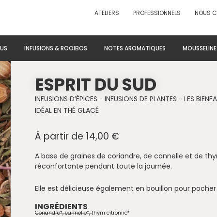
ATELIERS
PROFESSIONNELS
NOUS 
US
INFUSIONS & ROOIBOS
NOTES AROMATIQUES
MOUSSELINE
ESPRIT DU SUD
INFUSIONS D’ÉPICES
-
INFUSIONS DE PLANTES
-
LES BIENF
IDÉAL EN THÉ GLACÉ
À partir de
14,00
€
A base de graines de coriandre, de cannelle et de th
réconfortante pendant toute la journée.
Elle est délicieuse également en bouillon pour pocher 
INGRÉDIENTS
Coriandre*, cannelle*, thym citronné*