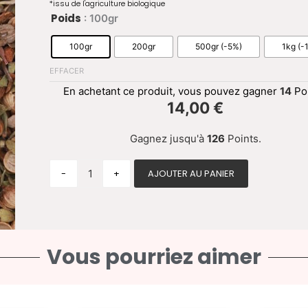
*issu de l'agriculture biologique
quantité de Esprit du Sud
Poids
: 100gr
100gr
200gr
500gr (-5%)
1kg (-
EFFACER
En achetant ce produit, vous pouvez gagner
14
Poi
14,00
€
Gagnez jusqu'à
126
Points.
-
+
AJOUTER AU PANIER
Vous pourriez aimer