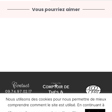
Vous pourriez aimer
Contact
Comptoir de
09.74.97.02.17
Thés &
co
*****
@
************
ve.com
Infusions bio
Nous utilisons des cookies pour nous permettre de mieux
13 rue du Marché
Mentions légales
– 92160 Antony
comprendre comment le site est utilisé. En continuant à
Conditions
Générales de