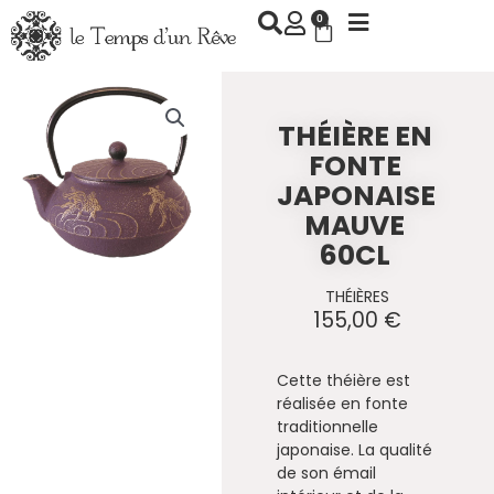
Aller
0
Panier
au
contenu
THÉIÈRE EN
FONTE
JAPONAISE
MAUVE
60CL
THÉIÈRES
155,00
€
Cette théière est
réalisée en fonte
traditionnelle
japonaise. La qualité
de son émail