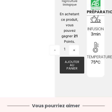
l'agriculture
biologique
PRÉPARATI
quantité de Thé vert d'Himal
En achetant
ce produit,
vous
INFUSION
pouvez
3min
gagner
21
Points.
-
+
TEMPERATUR
75°C
AJOUTER
AU
PANIER
Vous pourriez aimer