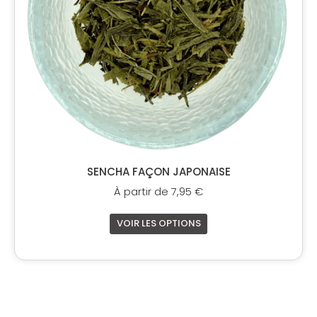
être
choisies
sur
la
page
du
produit
SENCHA FAÇON JAPONAISE
À partir de
7,95
€
VOIR LES OPTIONS