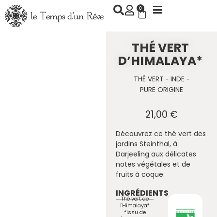
Aller
0
Panier
au
contenu
THÉ VERT
D’HIMALAYA*
THÉ VERT
INDE
-
-
PURE ORIGINE
21,00
€
Découvrez ce thé vert des
jardins Steinthal, à
Darjeeling aux délicates
notes végétales et de
fruits à coque.
INGRÉDIENTS
Thé vert de
l'Himalaya*
*issu de