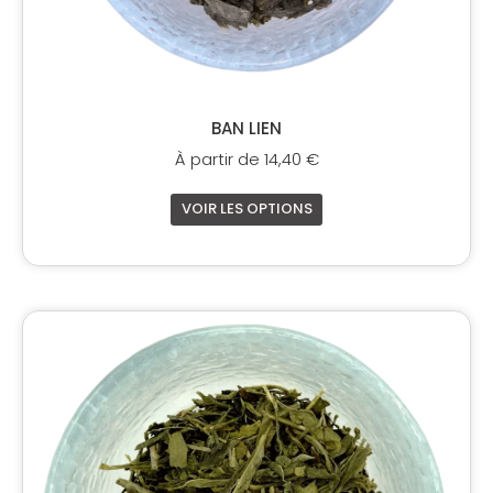
du
produit
BAN LIEN
À partir de
14,40
€
VOIR LES OPTIONS
Ce
produit
a
plusieurs
variations.
Les
options
peuvent