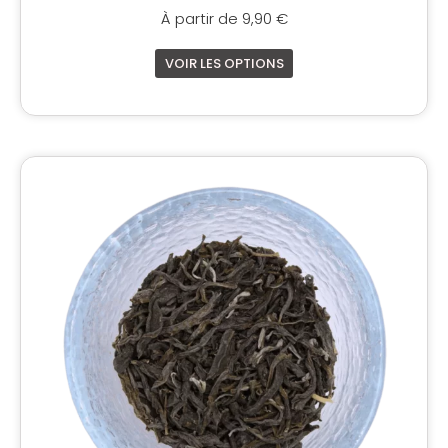
À partir de
9,90
€
VOIR LES OPTIONS
Ce
produit
a
plusieurs
variations.
Les
options
peuvent
être
choisies
sur
la
page