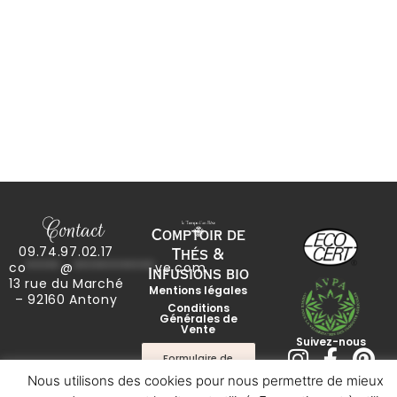
Contact
Comptoir de
09.74.97.02.17
Thés &
co
*****
@
************
ve.com
Infusions bio
13 rue du Marché
Mentions légales
– 92160 Antony
Conditions
Générales de
Vente
Suivez-nous
I
F
P
Formulaire de
rétractation
n
a
i
Nous utilisons des cookies pour nous permettre de mieux