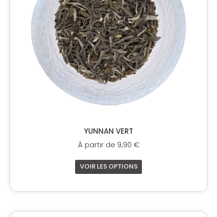
options
peuvent
être
choisies
sur
la
page
du
produit
YUNNAN VERT
À partir de
9,90
€
VOIR LES OPTIONS
Ce