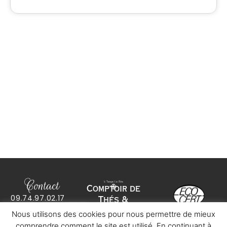
Contact
Comptoir de
09.74.97.02.17
Thés &
co
*****
@
************
ve.com
Infusions bio
Nous utilisons des cookies pour nous permettre de mieux
13 rue du Marché
Mentions légales
– 92160 Antony
comprendre comment le site est utilisé. En continuant à