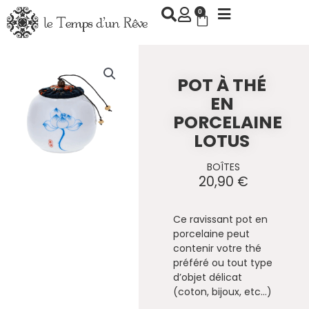
Aller
0
Panier
au
contenu
POT À THÉ
EN
PORCELAINE
LOTUS
BOÎTES
20,90
€
Ce ravissant pot en
porcelaine peut
contenir votre thé
préféré ou tout type
d’objet délicat
(coton, bijoux, etc…)