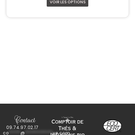
VOIR LES OPTIONS
Contact
Comptoir de
09.74.97.02.17
Thés &
co
*****
@
************
ve.com