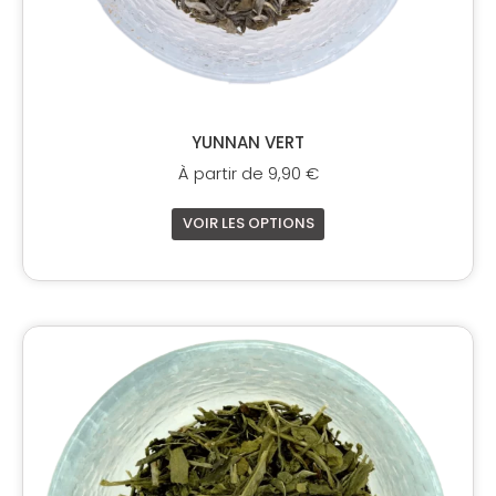
du
produit
YUNNAN VERT
À partir de
9,90
€
VOIR LES OPTIONS
Ce
produit
a
plusieurs
variations.
Les
options