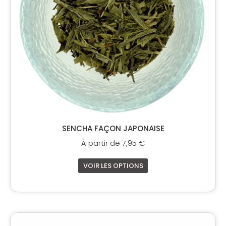
peuvent
être
choisies
sur
la
page
du
produit
SENCHA FAÇON JAPONAISE
À partir de
7,95
€
VOIR LES OPTIONS
Ce