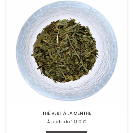
produit
a
plusieurs
variations.
Les
options
peuvent
être
choisies
sur
la
page
du
produit
THÉ VERT À LA MENTHE
À partir de
10,90
€