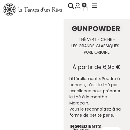
Aller
0
Panier
au
contenu
GUNPOWDER
THÉ VERT
CHINE
-
-
LES GRANDS CLASSIQUES
-
PURE ORIGINE
À partir de
6,95
€
Littérallement « Poudre à
canon », c’est le thé par
excellence pour préparer
le thé à la menthe
Marocain.
Vous le reconnaîtrez à sa
forme de petite perle.
INGRÉDIENTS
Thé vert de