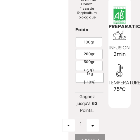
Chine*
*issu de
l'agriculture
biologique
PRÉPARATI
quantité de Gunpowder
Poids
100gr
INFUSION
3min
200gr
500gr
(-5%)
1kg
TEMPERATUR
(-10%)
75°C
Gagnez
jusqu'à
63
Points.
-
+