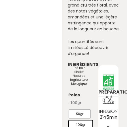
grand cru très floral, avec
des notes végétales,
amandées et une légère
astringence qui apporte
de la longueur en bouche…
Les quantités sont
limitées…à découvrir
d’urgence!
INGRÉDIENTS
Thé noir
d'Inde*
*issu de
l'agriculture
biologique
PRÉPARATI
quantité de Darjeeling Prim
Poids
: 100gr
INFUSION
50gr
3'45min
100gr