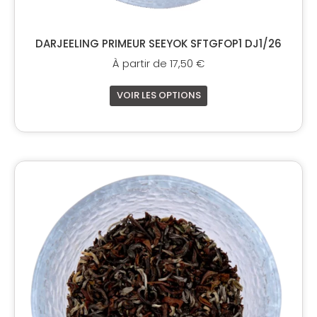
DARJEELING PRIMEUR SEEYOK SFTGFOP1 DJ1/26
À partir de
17,50
€
VOIR LES OPTIONS
Ce
produit
a
plusieurs
variations.
Les
options
peuvent
être
choisies