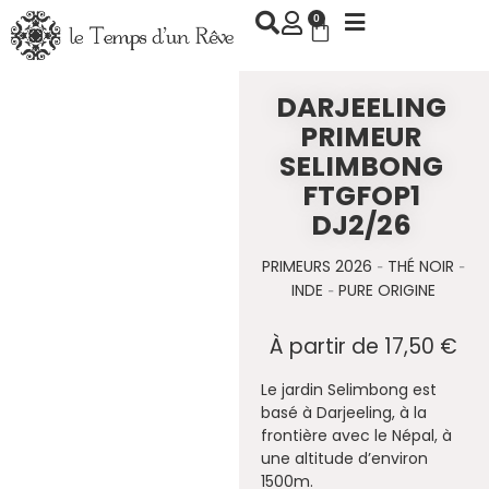
Aller
0
Panier
au
contenu
DARJEELING
PRIMEUR
SELIMBONG
FTGFOP1
DJ2/26
PRIMEURS 2026
THÉ NOIR
-
-
INDE
PURE ORIGINE
-
À partir de
17,50
€
Le jardin Selimbong est
basé à Darjeeling, à la
frontière avec le Népal, à
une altitude d’environ
1500m.