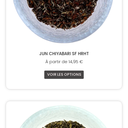
sur
la
page
du
produit
JUN CHIYABARI SF HRHT
À partir de
14,95
€
VOIR LES OPTIONS
Ce
produit
a
plusieurs