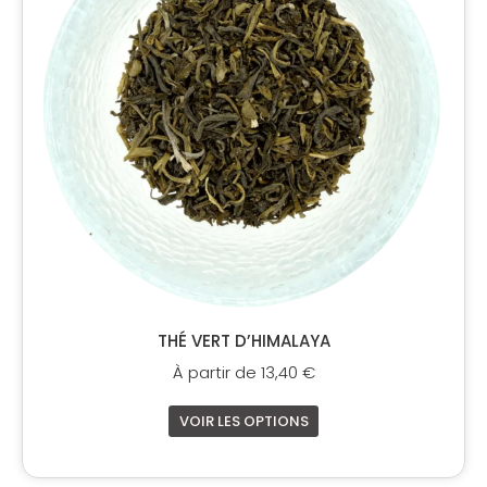
variations.
Les
options
peuvent
être
choisies
sur
la
page
du
produit
THÉ VERT D’HIMALAYA
À partir de
13,40
€
VOIR LES OPTIONS