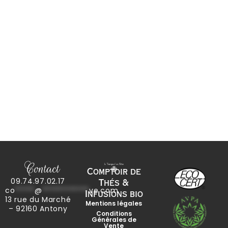
Contact
Comptoir de
09.74.97.02.17
Thés &
co
*****
@
************
ve.com
Infusions bio
13 rue du Marché
Mentions légales
– 92160 Antony
Conditions
Générales de
Vente