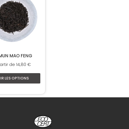
plusieurs
variations.
Les
options
peuvent
être
choisies
sur
MUN MAO FENG
la
artir de
14,80
€
page
du
IR LES OPTIONS
produit