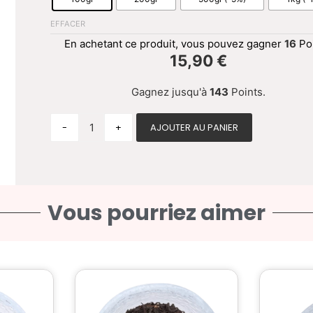
EFFACER
En achetant ce produit, vous pouvez gagner
16
Poi
15,90
€
Gagnez jusqu'à
143
Points.
-
+
AJOUTER AU PANIER
Vous pourriez aimer
Ce
it
produit
a