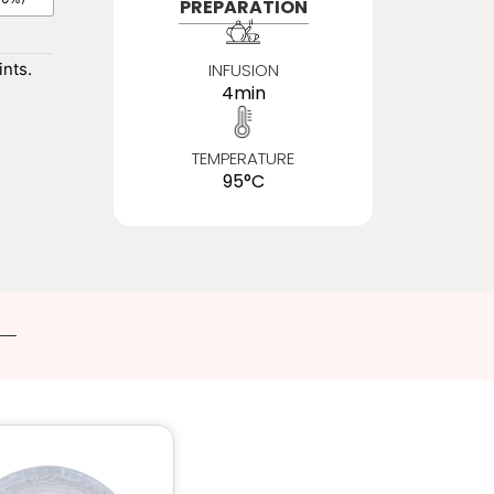
PRÉPARATION
nts.
INFUSION
4min
TEMPERATURE
95°C
Ce
produit
a