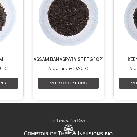
eurs
plusieurs
ions.
variations.
Les
ns
options
nt
peuvent
être
ies
choisies
sur
AM
ASSAM BANASPATY SF FTGFOP1
KEE
la
50
€
À partir de
10,90
€
À p
page
du
ONS
VOIR LES OPTIONS
VO
it
produit
Comptoir de Thés & Infusions bio