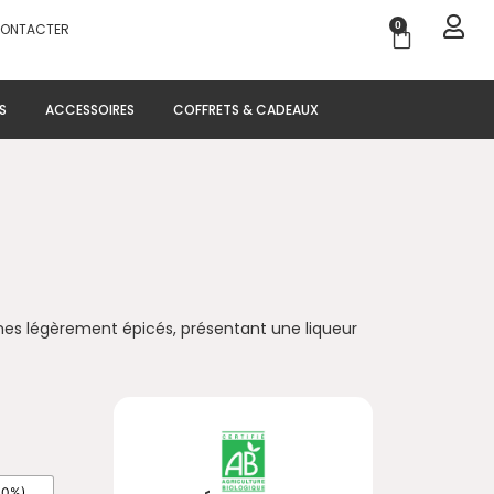
0
CONTACTER
Panier
S
ACCESSOIRES
COFFRETS & CADEAUX
mes légèrement épicés, présentant une liqueur
10%)