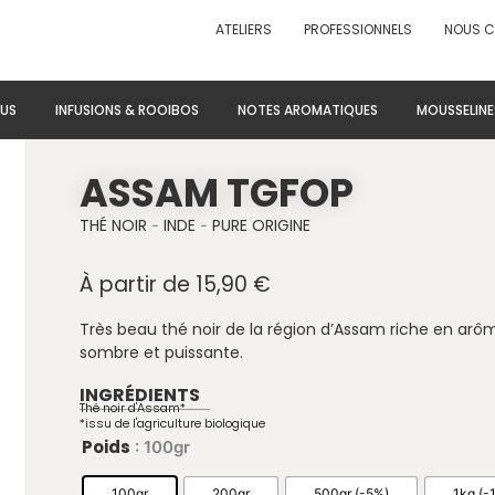
ATELIERS
PROFESSIONNELS
NOUS 
US
INFUSIONS & ROOIBOS
NOTES AROMATIQUES
MOUSSELINE
ASSAM TGFOP
THÉ NOIR
-
INDE
-
PURE ORIGINE
À partir de
15,90
€
Très beau thé noir de la région d’Assam riche en arô
sombre et puissante.
INGRÉDIENTS
Thé noir d'Assam*
*issu de l'agriculture biologique
quantité de Assam TGFOP
Poids
: 100gr
100gr
200gr
500gr (-5%)
1kg (-