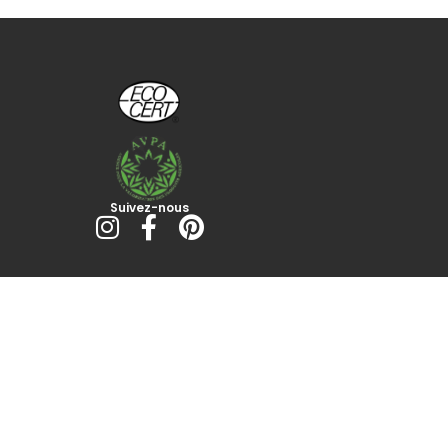
Suivez-nous
I
F
P
n
a
i
s
c
n
t
e
t
a
b
e
g
o
r
r
o
e
a
k
s
m
-
t