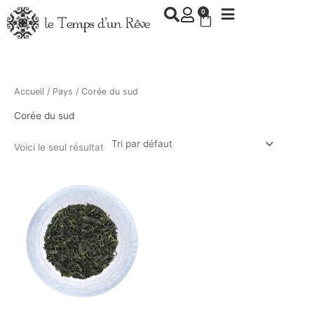
Aller
0
Panier
au
contenu
Accueil
/
Pays
/ Corée du sud
Corée du sud
Voici le seul résultat
Ce
produit
a
plusieurs
variations.
Les
options
peuvent
être