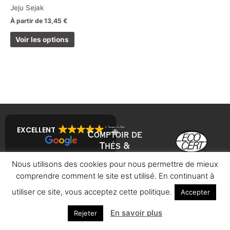
choisies
Jeju Sejak
sur
À partir de
13,45
€
la
page
Voir les options
du
produit
EXCELLENT
Comptoir de
Thés &
Infusions bio
Contact
Nous utilisons des cookies pour nous permettre de mieux
Mentions légales
09.74.97.02.17
comprendre comment le site est utilisé. En continuant à
Conditions
Générales de
co
*****
@
************
ve.com
Vente
utiliser ce site, vous acceptez cette politique.
Accepter
13 rue du Marché
Suivez-nous
I
F
P
– 92160 Antony
Formulaire de
rétractation
En savoir plus
Rejeter
n
a
i