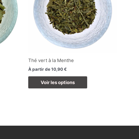
Les
ions
options
vent
peuvent
e
être
isies
choisies
sur
la
ge
page
Thé vert à la Menthe
du
À partir de
10,90
€
duit
produit
Voir les options