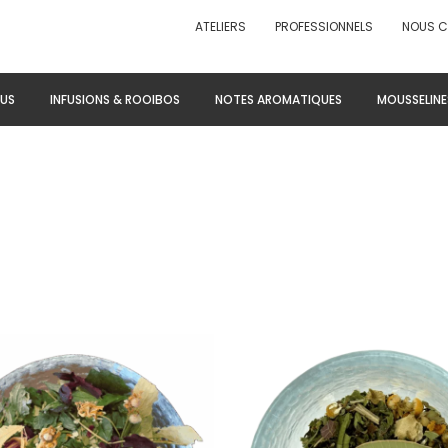
ATELIERS
PROFESSIONNELS
NOUS 
US
INFUSIONS & ROOIBOS
NOTES AROMATIQUES
MOUSSELINE
Ce
Ce
produit
pro
a
a
plusieurs
plu
variations.
var