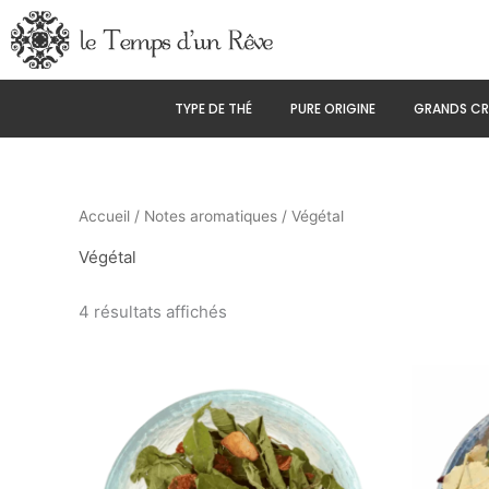
Aller
au
contenu
TYPE DE THÉ
PURE ORIGINE
GRANDS CR
Accueil
/
Notes aromatiques
/ Végétal
Végétal
4 résultats affichés
Ce
produit
a
plusieurs
variations.