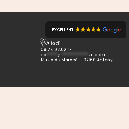
EXCELLENT
Contact
09.74.97.02.17
co
*****
@
************
ve.com
13 rue du Marché – 92160 Antony